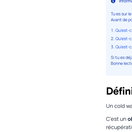
Inform
Tu es sur le
Avant de po
Qu'est-c
Qu'est-c
Qu'est-c
Si tu es déj
Bonne lectu
Défin
Un
cold wa
C'est un
o
récupérat