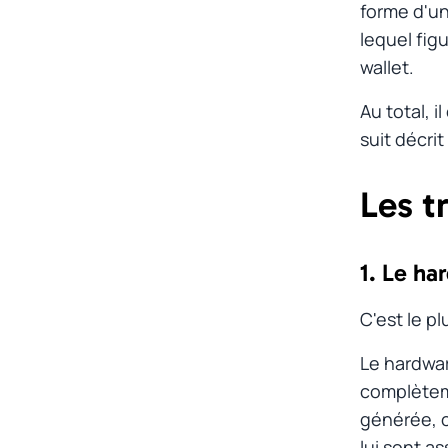
forme d'un
lequel fig
wallet
.
Au total, i
suit décri
Les t
1. Le ha
C'est le p
Le
hardwar
complèteme
générée, c
lui sont a