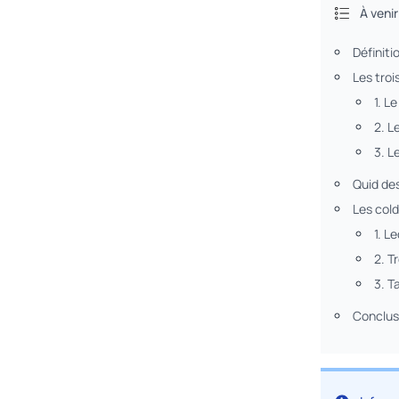
À veni
Définiti
Les troi
1. L
2. L
3. L
Quid des
Les cold
1. L
2. T
3. 
Conclus