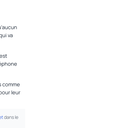
qu'aucun
qui va
est
léphone
is comme
pour leur
et
dans le