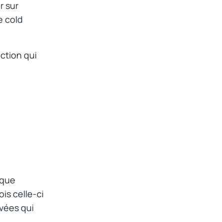
r sur
de
cold
ection qui
ique
ois celle-ci
ivées qui