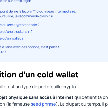
ation sur cette leçon
 point de lire la leçon n° 15 du niveau
intermédiaire.
ursuivre, je recommande d'avoir lu :
e qu'une cryptomonnaie ?
e qu'une blockchain ?
e qu'un wallet ?
à à l'aise avec ces notions, c'est parfait.
re !
ition d'un cold wallet
#
llet
est un type de portefeuille crypto.
bjet physique sans accès à internet
qui détient ta p
ion (la fameuse
seed phrase
). La plupart du temps, il 