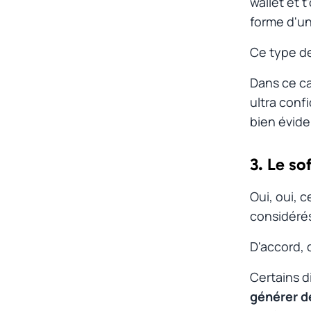
wallet et t
forme d'u
Ce type de
Dans ce ca
ultra confi
bien évid
3. Le so
Oui, oui, c
considér
D'accord, 
Certains d
générer d