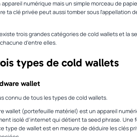
 appareil numérique mais un simple morceau de papie
ure ta clé privée peut aussi tomber sous l'appellation 
l existe trois grandes catégories de
cold wallets
et la s
t chacune d'entre elles.
rois types de cold wallets
#
rdware wallet
#
lus connu de tous les types de cold wallets.
e wallet
(portefeuille matériel) est un appareil numér
nt isolé d'internet qui détient ta
seed phrase
. Une f
e type de wallet est en mesure de déduire les clés pr
ssociées.