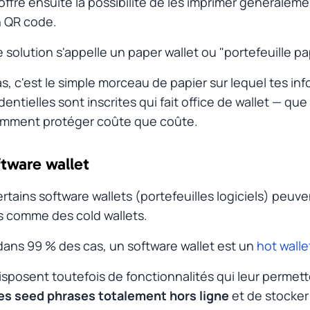
'offre ensuite la possibilité de les imprimer généraleme
n QR code.
 solution s'appelle un
paper wallet
ou "portefeuille pap
s, c'est le simple morceau de papier sur lequel tes in
dentielles sont inscrites qui fait office de wallet — que
emment protéger coûte que coûte.
ftware wallet
#
ertains
software wallets
(portefeuilles logiciels) peuve
és comme des
cold wallets
.
dans 99 % des cas, un software wallet est un
hot walle
isposent toutefois de fonctionnalités qui leur permet
es seed phrases totalement hors ligne
et de stocker 