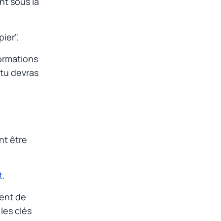
nt sous la
ier".
formations
 tu devras
nt être
t
.
tent de
les clés